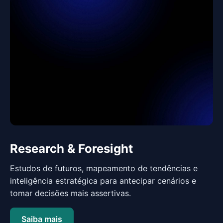
Research & Foresight
Estudos de futuros, mapeamento de tendências e
inteligência estratégica para antecipar cenários e
tomar decisões mais assertivas.
Saiba mais