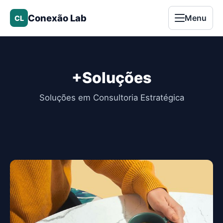
Conexão Lab
Menu
CL
+Soluções
Soluções em Consultoria Estratégica